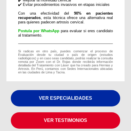
✔️ Mejorar la movilidad cervical
✔️ Evitar procedimientos invasivos en etapas iniciales
Con una efectividad del
90% en pacientes
recuperados
, esta técnica ofrece una alternativa real
para quienes padecen artrosis cervical.
Postula por WhatsApp
para evaluar si eres candidato
al tratamiento.
Si radicas en otro país, puedes comenzar el proceso de
Evaluación desde tu ciudad o país de origen (estudios
radiológicos) y en caso seas candidato, podrás realizar la consulta
remota por Zoom con el Dr. Rojas donde recibirás información
detallada del Tratamiento con Láser que ha creado para Hernias y
Artrosis. En Perú, contamos con Sedes Internacionales ubicadas
en las ciudades de Lima y Tacna.
VER ESPECIALIDADES
VER TESTIMONIOS