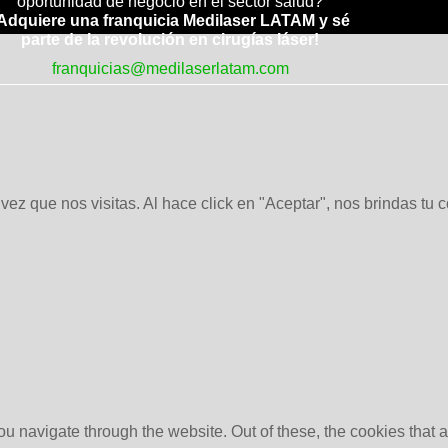
oportunidad de negocio en el sector salud?
Adquiere una franquicia Medilaser LATAM y sé
parte de la revolución en cirugías láser!
franquicias@medilaserlatam.com
ez que nos visitas. Al hace click en "Aceptar", nos brindas tu 
u navigate through the website. Out of these, the cookies that 