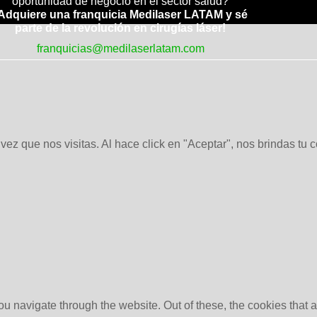
oportunidad de negocio en el sector salud?
Adquiere una franquicia Medilaser LATAM y sé
parte de la revolución en cirugías láser!
franquicias@medilaserlatam.com
ez que nos visitas. Al hace click en "Aceptar", nos brindas tu 
u navigate through the website. Out of these, the cookies that 