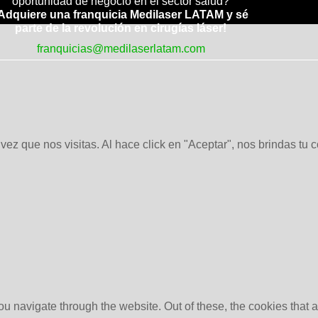
oportunidad de negocio en el sector salud?
Adquiere una franquicia Medilaser LATAM y sé
parte de la revolución en cirugías láser!
franquicias@medilaserlatam.com
ez que nos visitas. Al hace click en "Aceptar", nos brindas tu 
u navigate through the website. Out of these, the cookies that 