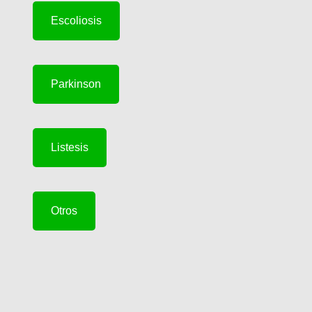
Escoliosis
Parkinson
Listesis
Otros