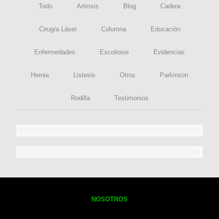
Todo
Artrosis
Blog
Cadera
Cirugía Láser
Columna
Educación
Enfermedades
Escoliosis
Evidencias
Hernia
Listesis
Otros
Parkinson
Rodilla
Testimonios
NOSOTROS