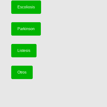
Escoliosis
Parkinson
Listesis
Otros